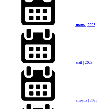
июнь
| 2023
май
| 2023
апрель
| 2023