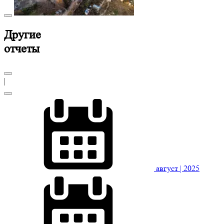
Другие
отчеты
|
август
| 2025